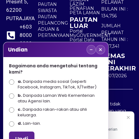
Presint 5,
PELAWAT
LAZIM
PAUTAN
PENAFIAN
BULAN INI :
62200
SWASTA
PETA LAMAN
134,756
PAUTAN
PUTRAJAYA
PAUTAN
PELANCONG
LUAR
JUMLAH
+603
ADUAN &
Portal
PELAWAT
8000
PERTANYAAN
MyGOVERNMENT
TAHUN INI :
Portal Data
8000
Terbuka
5,537,341
−
×
Sektor Awam
Undian
KEMAS
+603
KINI
8891
Bagaimana anda mengetahui tentang
TERAKHIR
kami?
7100
30/07/2026
a.
Daripada media sosial (seperti
Facebook, Instagram, TikTok, X/Twitter)
b.
Daripada Laman Web Kementerian
Penafian : Kerajaan Malaysia dan Kementerian
atau Agensi lain.
Pelancongan Seni dan Budaya (MOTAC) adalah tidak
c.
Daripada rakan-rakan atau ahli
bertanggungjawab atas kehilangan atau kerugian yang
keluarga.
disebabkan oleh penggunaan mana-mana maklumat
Selamat Datang
d.
Lain-lain.
yang diperolehi dari portal ini.
Apa Khabar! Selamat datang ke Portal Rasmi Kementerian
Pelancongan, Seni dan Budaya
Undi