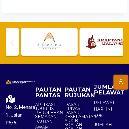
JUMLAH
PAUTAN
PAUTAN
PELAWAT
PANTAS
RUJUKAN
PELAWAT
APLIKASI
DASAR
No. 2, Menara
TOURLIST
PRIVASI
HARI INI :
PEROLEHAN
DASAR
1, Jalan
3,061
SEMAKAN
KESELAMATAN
ARKIB
PAUTAN
P5/6,
SOALAN -
JUMLAH
AWAM
SOALAN