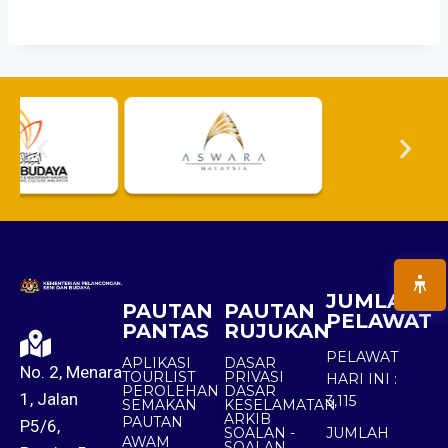
JUMLAH
PAUTAN
PAUTAN
PELAWAT
PANTAS
RUJUKAN
PELAWAT
APLIKASI
DASAR
No. 2, Menara
TOURLIST
PRIVASI
HARI INI :
PEROLEHAN
DASAR
1, Jalan
3,115
SEMAKAN
KESELAMATAN
ARKIB
PAUTAN
P5/6,
SOALAN -
JUMLAH
AWAM
SOALAN