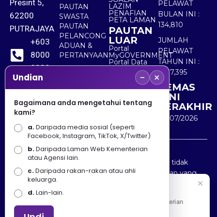
Presint 5,
PELAWAT
LAZIM
PAUTAN
PENAFIAN
BULAN INI :
62200
SWASTA
PETA LAMAN
134,810
PAUTAN
PUTRAJAYA
PAUTAN
PELANCONG
LUAR
JUMLAH
+603
ADUAN &
Portal
PELAWAT
8000
PERTANYAAN
MyGOVERNMENT
TAHUN INI :
Portal Data
8000
Terbuka
5,537,395
−
×
Sektor Awam
Undian
KEMAS
+603
KINI
8891
Bagaimana anda mengetahui tentang
TERAKHIR
kami?
7100
30/07/2026
a.
Daripada media sosial (seperti
Facebook, Instagram, TikTok, X/Twitter)
b.
Daripada Laman Web Kementerian
Penafian : Kerajaan Malaysia dan Kementerian
atau Agensi lain.
Pelancongan Seni dan Budaya (MOTAC) adalah tidak
c.
Daripada rakan-rakan atau ahli
bertanggungjawab atas kehilangan atau kerugian yang
keluarga.
disebabkan oleh penggunaan mana-mana maklumat
Selamat Datang
d.
Lain-lain.
yang diperolehi dari portal ini.
Apa Khabar! Selamat datang ke Portal Rasmi Kementerian
Pelancongan, Seni dan Budaya
Undi