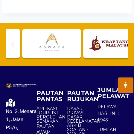
JUMLAH
PAUTAN
PAUTAN
PELAWAT
PANTAS
RUJUKAN
PELAWAT
APLIKASI
DASAR
No. 2, Menara
TOURLIST
PRIVASI
HARI INI :
PEROLEHAN
DASAR
1, Jalan
1,943
SEMAKAN
KESELAMATAN
ARKIB
PAUTAN
P5/6,
SOALAN -
JUMLAH
AWAM
SOALAN