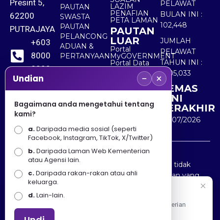
Presint 5,
PELAWAT
LAZIM
PAUTAN
PENAFIAN
BULAN INI :
62200
SWASTA
PETA LAMAN
102,448
PAUTAN
PUTRAJAYA
PAUTAN
PELANCONG
LUAR
JUMLAH
+603
ADUAN &
Portal
PELAWAT
8000
PERTANYAAN
MyGOVERNMENT
TAHUN INI :
Portal Data
8000
Terbuka
5,505,033
−
×
Sektor Awam
Undian
KEMAS
+603
KINI
8891
Bagaimana anda mengetahui tentang
TERAKHIR
kami?
7100
30/07/2026
a.
Daripada media sosial (seperti
Facebook, Instagram, TikTok, X/Twitter)
b.
Daripada Laman Web Kementerian
Penafian : Kerajaan Malaysia dan Kementerian
atau Agensi lain.
Pelancongan Seni dan Budaya (MOTAC) adalah tidak
c.
Daripada rakan-rakan atau ahli
bertanggungjawab atas kehilangan atau kerugian yang
keluarga.
disebabkan oleh penggunaan mana-mana maklumat
Selamat Datang
d.
Lain-lain.
yang diperolehi dari portal ini.
Apa Khabar! Selamat datang ke Portal Rasmi Kementerian
Pelancongan, Seni dan Budaya
Undi