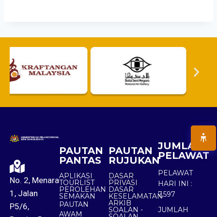
JUMLAH
PAUTAN
PAUTAN
PELAWAT
PANTAS
RUJUKAN
PELAWAT
APLIKASI
DASAR
No. 2, Menara
TOURLIST
PRIVASI
HARI INI :
PEROLEHAN
DASAR
1, Jalan
7,597
SEMAKAN
KESELAMATAN
ARKIB
PAUTAN
P5/6,
SOALAN -
JUMLAH
AWAM
SOALAN