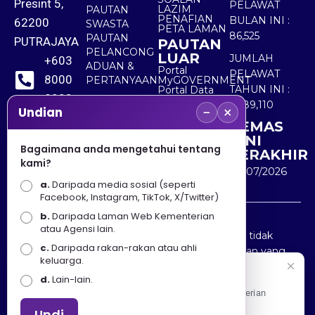
Presint 5,
PELAWAT
LAZIM
PAUTAN
PENAFIAN
BULAN INI :
62200
SWASTA
PETA LAMAN
86,525
PAUTAN
PUTRAJAYA
PAUTAN
PELANCONG
LUAR
JUMLAH
+603
ADUAN &
Portal
PELAWAT
8000
PERTANYAAN
MyGOVERNMENT
TAHUN INI :
Portal Data
8000
Terbuka
5,489,110
−
×
Sektor Awam
Undian
KEMAS
+603
KINI
8891
Bagaimana anda mengetahui tentang
TERAKHIR
kami?
7100
30/07/2026
a.
Daripada media sosial (seperti
Facebook, Instagram, TikTok, X/Twitter)
b.
Daripada Laman Web Kementerian
Penafian : Kerajaan Malaysia dan Kementerian
atau Agensi lain.
Pelancongan Seni dan Budaya (MOTAC) adalah tidak
c.
Daripada rakan-rakan atau ahli
bertanggungjawab atas kehilangan atau kerugian yang
keluarga.
disebabkan oleh penggunaan mana-mana maklumat
Selamat Datang
d.
Lain-lain.
yang diperolehi dari portal ini.
Apa Khabar! Selamat datang ke Portal Rasmi Kementerian
Pelancongan, Seni dan Budaya
Undi