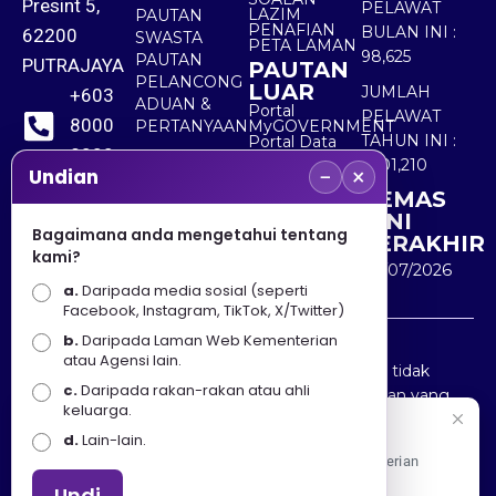
Presint 5,
PELAWAT
LAZIM
PAUTAN
PENAFIAN
BULAN INI :
62200
SWASTA
PETA LAMAN
98,625
PAUTAN
PUTRAJAYA
PAUTAN
PELANCONG
LUAR
JUMLAH
+603
ADUAN &
Portal
PELAWAT
8000
PERTANYAAN
MyGOVERNMENT
TAHUN INI :
Portal Data
8000
Terbuka
5,501,210
−
×
Sektor Awam
Undian
KEMAS
+603
KINI
8891
Bagaimana anda mengetahui tentang
TERAKHIR
kami?
7100
30/07/2026
a.
Daripada media sosial (seperti
Facebook, Instagram, TikTok, X/Twitter)
b.
Daripada Laman Web Kementerian
Penafian : Kerajaan Malaysia dan Kementerian
atau Agensi lain.
Pelancongan Seni dan Budaya (MOTAC) adalah tidak
c.
Daripada rakan-rakan atau ahli
bertanggungjawab atas kehilangan atau kerugian yang
keluarga.
disebabkan oleh penggunaan mana-mana maklumat
Selamat Datang
d.
Lain-lain.
yang diperolehi dari portal ini.
Apa Khabar! Selamat datang ke Portal Rasmi Kementerian
Pelancongan, Seni dan Budaya
Undi