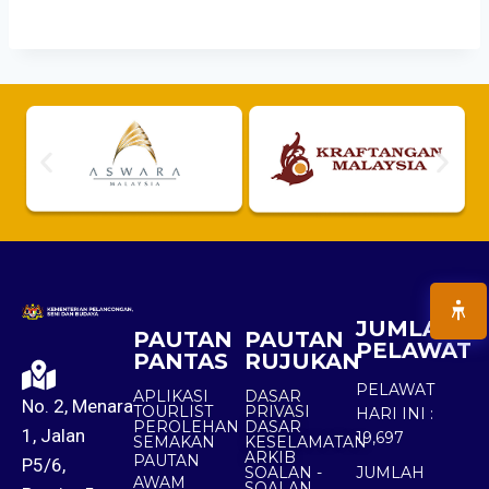
JUMLAH
PAUTAN
PAUTAN
PELAWAT
PANTAS
RUJUKAN
PELAWAT
APLIKASI
DASAR
No. 2, Menara
TOURLIST
PRIVASI
HARI INI :
PEROLEHAN
DASAR
1, Jalan
19,697
SEMAKAN
KESELAMATAN
ARKIB
PAUTAN
P5/6,
SOALAN -
JUMLAH
AWAM
SOALAN