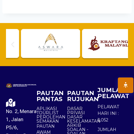
JUMLAH
PAUTAN
PAUTAN
PELAWAT
PANTAS
RUJUKAN
PELAWAT
APLIKASI
DASAR
No. 2, Menara
TOURLIST
PRIVASI
HARI INI :
PEROLEHAN
DASAR
1, Jalan
3,052
SEMAKAN
KESELAMATAN
ARKIB
PAUTAN
P5/6,
SOALAN -
JUMLAH
AWAM
SOALAN