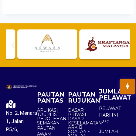
JUMLAH
PAUTAN
PAUTAN
PELAWAT
PANTAS
RUJUKAN
PELAWAT
APLIKASI
DASAR
No. 2, Menara
TOURLIST
PRIVASI
HARI INI :
PEROLEHAN
DASAR
1, Jalan
1,230
SEMAKAN
KESELAMATAN
ARKIB
PAUTAN
P5/6,
SOALAN -
JUMLAH
AWAM
SOALAN