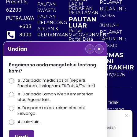
Presint 5,
PELAWAT
LAZIM
PAUTAN
PENAFIAN
BULAN INI :
62200
SWASTA
PETA LAMAN
132,925
PAUTAN
PUTRAJAYA
PAUTAN
PELANCONG
LUAR
JUMLAH
+603
ADUAN &
Portal
PELAWAT
8000
PERTANYAAN
MyGOVERNMENT
TAHUN INI :
Portal Data
8000
Terbuka
5,535,510
−
×
Sektor Awam
Undian
KEMAS
+603
KINI
8891
Bagaimana anda mengetahui tentang
TERAKHIR
kami?
7100
30/07/2026
a.
Daripada media sosial (seperti
Facebook, Instagram, TikTok, X/Twitter)
b.
Daripada Laman Web Kementerian
Penafian : Kerajaan Malaysia dan Kementerian
atau Agensi lain.
Pelancongan Seni dan Budaya (MOTAC) adalah tidak
c.
Daripada rakan-rakan atau ahli
bertanggungjawab atas kehilangan atau kerugian yang
keluarga.
disebabkan oleh penggunaan mana-mana maklumat
Selamat Datang
d.
Lain-lain.
yang diperolehi dari portal ini.
Apa Khabar! Selamat datang ke Portal Rasmi Kementerian
Pelancongan, Seni dan Budaya
Undi