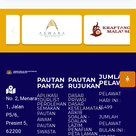
JUMLAH
PAUTAN
PAUTAN
PELAWAT
PANTAS
RUJUKAN
PELAWAT
APLIKASI
DASAR
No. 2, Menara
TOURLIST
PRIVASI
HARI INI :
PEROLEHAN
DASAR
1, Jalan
16,499
SEMAKAN
KESELAMATAN
ARKIB
PAUTAN
P5/6,
SOALAN -
JUMLAH
AWAM
SOALAN
Presint 5,
PELAWAT
LAZIM
PAUTAN
PENAFIAN
BULAN INI :
62200
SWASTA
PETA LAMAN