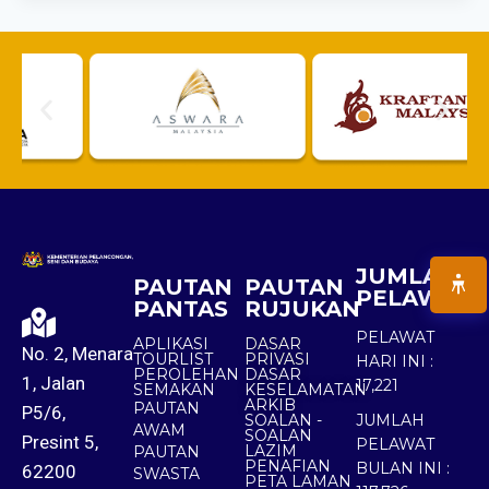
JUMLAH
PAUTAN
PAUTAN
PELAWAT
PANTAS
RUJUKAN
PELAWAT
APLIKASI
DASAR
No. 2, Menara
TOURLIST
PRIVASI
HARI INI :
PEROLEHAN
DASAR
1, Jalan
17,221
SEMAKAN
KESELAMATAN
ARKIB
PAUTAN
P5/6,
SOALAN -
JUMLAH
AWAM
SOALAN
Presint 5,
PELAWAT
LAZIM
PAUTAN
PENAFIAN
BULAN INI :
62200
SWASTA
PETA LAMAN