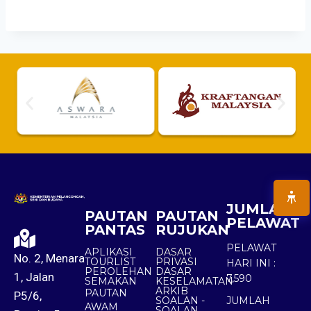
JUMLAH
PAUTAN
PAUTAN
PELAWAT
PANTAS
RUJUKAN
PELAWAT
APLIKASI
DASAR
No. 2, Menara
TOURLIST
PRIVASI
HARI INI :
PEROLEHAN
DASAR
1, Jalan
7,590
SEMAKAN
KESELAMATAN
ARKIB
PAUTAN
P5/6,
SOALAN -
JUMLAH
AWAM
SOALAN