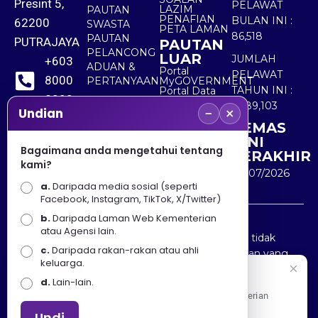
Presint 5,
PELAWAT
LAZIM
PAUTAN
PENAFIAN
BULAN INI :
62200
SWASTA
PETA LAMAN
86,518
PAUTAN
PUTRAJAYA
PAUTAN
PELANCONG
LUAR
JUMLAH
+603
ADUAN &
Portal
PELAWAT
8000
PERTANYAAN
MyGOVERNMENT
TAHUN INI :
Portal Data
8000
Terbuka
5,489,103
−
×
Sektor Awam
Undian
KEMAS
+603
KINI
8891
Bagaimana anda mengetahui tentang
TERAKHIR
kami?
7100
30/07/2026
a.
Daripada media sosial (seperti
Facebook, Instagram, TikTok, X/Twitter)
b.
Daripada Laman Web Kementerian
Penafian : Kerajaan Malaysia dan Kementerian
atau Agensi lain.
Pelancongan Seni dan Budaya (MOTAC) adalah tidak
c.
Daripada rakan-rakan atau ahli
bertanggungjawab atas kehilangan atau kerugian yang
keluarga.
disebabkan oleh penggunaan mana-mana maklumat
Selamat Datang
d.
Lain-lain.
yang diperolehi dari portal ini.
Apa Khabar! Selamat datang ke Portal Rasmi Kementerian
Pelancongan, Seni dan Budaya
Undi