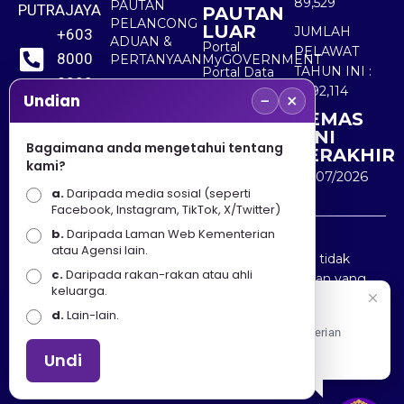
89,529
PAUTAN
PUTRAJAYA
PAUTAN
PELANCONG
LUAR
JUMLAH
+603
ADUAN &
Portal
PELAWAT
8000
PERTANYAAN
MyGOVERNMENT
TAHUN INI :
Portal Data
8000
Terbuka
5,492,114
−
×
Sektor Awam
Undian
KEMAS
+603
KINI
8891
Bagaimana anda mengetahui tentang
TERAKHIR
kami?
7100
30/07/2026
a.
Daripada media sosial (seperti
Facebook, Instagram, TikTok, X/Twitter)
b.
Daripada Laman Web Kementerian
Penafian : Kerajaan Malaysia dan Kementerian
atau Agensi lain.
Pelancongan Seni dan Budaya (MOTAC) adalah tidak
c.
Daripada rakan-rakan atau ahli
bertanggungjawab atas kehilangan atau kerugian yang
keluarga.
disebabkan oleh penggunaan mana-mana maklumat
Selamat Datang
d.
Lain-lain.
yang diperolehi dari portal ini.
Apa Khabar! Selamat datang ke Portal Rasmi Kementerian
Pelancongan, Seni dan Budaya
Undi
Hakcipta © 2025 KEMENTERIAN PELANCONGAN SENI
DAN BUDAYA. | Hak Cipta Terpelihara.