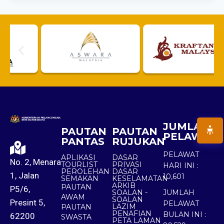
JUMLAH
PAUTAN
PAUTAN
PELAWAT
PANTAS
RUJUKAN
PELAWAT
APLIKASI
DASAR
No. 2, Menara
TOURLIST
PRIVASI
HARI INI :
PEROLEHAN
DASAR
1, Jalan
10,601
SEMAKAN
KESELAMATAN
ARKIB
PAUTAN
P5/6,
SOALAN -
JUMLAH
AWAM
SOALAN
Presint 5,
PELAWAT
LAZIM
PAUTAN
PENAFIAN
BULAN INI :
62200
SWASTA
PETA LAMAN