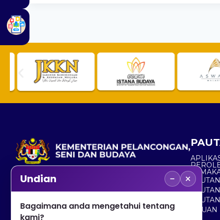
PAUT
APLIKAS
PEROL
SEMAK
−
×
Undian
PAUTA
No. 2, Menara 1, Jalan P5/6, Presint 5,
PAUTAN
62200 PUTRAJAYA
PAUTA
Bagaimana anda mengetahui tentang
ADUAN 
+603 8000 8000
kami?