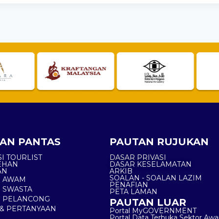
AN PANTAS
PAUTAN RUJUKAN
I TOURLIST
DASAR PRIVASI
EHAN
DASAR KESELAMATAN
AN
ARKIB
SOALAN - SOALAN LAZIM
N AWAM
PENAFIAN
 SWASTA
PETA LAMAN
N PELANCONG
PAUTAN LUAR
& PERTANYAAN
Portal MyGOVERNMENT
Portal Data Terbuka Sektor Aw