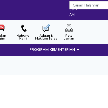
7/8/2026
09:31
AM
alan
Hubungi
Aduan &
Peta
zim
Kami
Maklum Balas
Laman
PROGRAM KEMENTERIAN