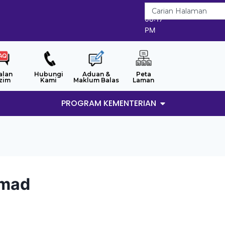
7/8/2026
08:17
PM
alan
Hubungi
Aduan &
Peta
zim
Kami
Maklum Balas
Laman
PROGRAM KEMENTERIAN
amad