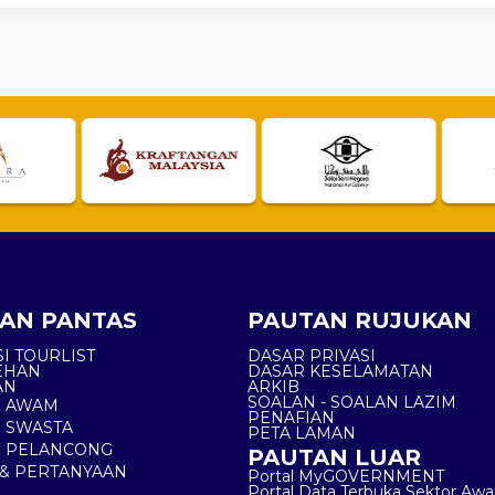
AN PANTAS
PAUTAN RUJUKAN
I TOURLIST
DASAR PRIVASI
EHAN
DASAR KESELAMATAN
AN
ARKIB
SOALAN - SOALAN LAZIM
N AWAM
PENAFIAN
 SWASTA
PETA LAMAN
N PELANCONG
PAUTAN LUAR
& PERTANYAAN
Portal MyGOVERNMENT
Portal Data Terbuka Sektor Aw