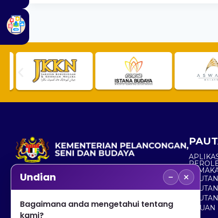
PAUT
APLIKAS
PEROL
SEMAK
−
×
Undian
PAUTA
No. 2, Menara 1, Jalan P5/6, Presint 5,
PAUTAN
62200 PUTRAJAYA
PAUTA
Bagaimana anda mengetahui tentang
ADUAN 
+603 8000 8000
kami?