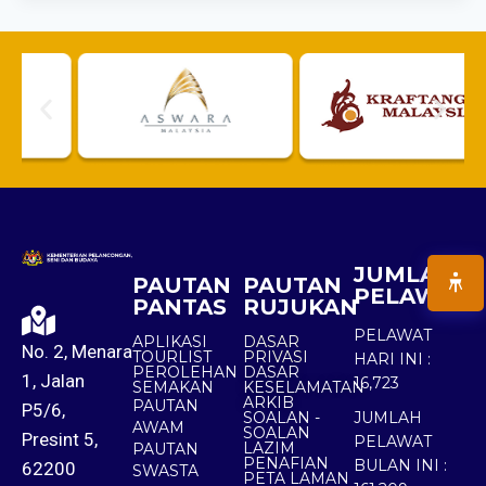
JUMLAH
PAUTAN
PAUTAN
PELAWAT
PANTAS
RUJUKAN
PELAWAT
APLIKASI
DASAR
No. 2, Menara
TOURLIST
PRIVASI
HARI INI :
PEROLEHAN
DASAR
1, Jalan
16,723
SEMAKAN
KESELAMATAN
ARKIB
PAUTAN
P5/6,
SOALAN -
JUMLAH
AWAM
SOALAN
Presint 5,
PELAWAT
LAZIM
PAUTAN
PENAFIAN
BULAN INI :
62200
SWASTA
PETA LAMAN