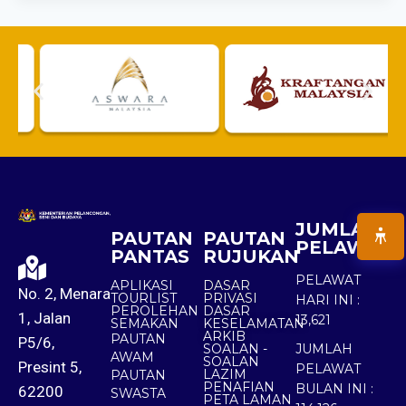
JUMLAH
PAUTAN
PAUTAN
PELAWAT
PANTAS
RUJUKAN
PELAWAT
APLIKASI
DASAR
No. 2, Menara
TOURLIST
PRIVASI
HARI INI :
PEROLEHAN
DASAR
1, Jalan
13,621
SEMAKAN
KESELAMATAN
ARKIB
PAUTAN
P5/6,
SOALAN -
JUMLAH
AWAM
SOALAN
Presint 5,
PELAWAT
LAZIM
PAUTAN
PENAFIAN
BULAN INI :
62200
SWASTA
PETA LAMAN