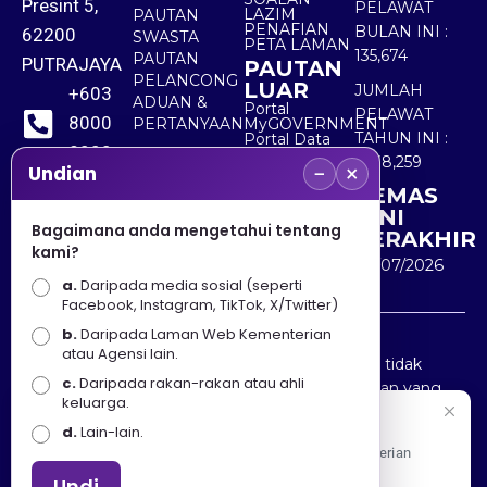
Presint 5,
PELAWAT
LAZIM
PAUTAN
PENAFIAN
BULAN INI :
62200
SWASTA
PETA LAMAN
135,674
PAUTAN
PUTRAJAYA
PAUTAN
PELANCONG
LUAR
JUMLAH
+603
ADUAN &
Portal
PELAWAT
8000
PERTANYAAN
MyGOVERNMENT
TAHUN INI :
Portal Data
8000
Terbuka
5,538,259
−
×
Sektor Awam
Undian
KEMAS
+603
KINI
8891
Bagaimana anda mengetahui tentang
TERAKHIR
kami?
7100
30/07/2026
a.
Daripada media sosial (seperti
Facebook, Instagram, TikTok, X/Twitter)
b.
Daripada Laman Web Kementerian
Penafian : Kerajaan Malaysia dan Kementerian
atau Agensi lain.
Pelancongan Seni dan Budaya (MOTAC) adalah tidak
c.
Daripada rakan-rakan atau ahli
bertanggungjawab atas kehilangan atau kerugian yang
keluarga.
disebabkan oleh penggunaan mana-mana maklumat
Selamat Datang
d.
Lain-lain.
yang diperolehi dari portal ini.
Apa Khabar! Selamat datang ke Portal Rasmi Kementerian
Pelancongan, Seni dan Budaya
Undi