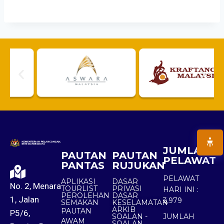
JUMLAH
PAUTAN
PAUTAN
PELAWAT
PANTAS
RUJUKAN
PELAWAT
APLIKASI
DASAR
No. 2, Menara
TOURLIST
PRIVASI
HARI INI :
PEROLEHAN
DASAR
1, Jalan
3,979
SEMAKAN
KESELAMATAN
ARKIB
PAUTAN
P5/6,
SOALAN -
JUMLAH
AWAM
SOALAN