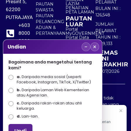
Presint 5,
PELAWAT
LAZIM
PAUTAN
PENAFIAN
BULAN INI :
62200
SWASTA
PETA LAMAN
126,548
PAUTAN
PUTRAJAYA
PAUTAN
PELANCONG
LUAR
JUMLAH
+603
ADUAN &
Portal
PELAWAT
8000
PERTANYAAN
MyGOVERNMENT
TAHUN INI :
Portal Data
8000
Terbuka
5,529,133
−
×
Sektor Awam
Undian
KEMAS
+603
KINI
8891
Bagaimana anda mengetahui tentang
TERAKHIR
kami?
7100
30/07/2026
a.
Daripada media sosial (seperti
Facebook, Instagram, TikTok, X/Twitter)
b.
Daripada Laman Web Kementerian
Penafian : Kerajaan Malaysia dan Kementerian
atau Agensi lain.
Pelancongan Seni dan Budaya (MOTAC) adalah tidak
c.
Daripada rakan-rakan atau ahli
bertanggungjawab atas kehilangan atau kerugian yang
keluarga.
disebabkan oleh penggunaan mana-mana maklumat
Selamat Datang
d.
Lain-lain.
yang diperolehi dari portal ini.
Apa Khabar! Selamat datang ke Portal Rasmi Kementerian
Pelancongan, Seni dan Budaya
Undi