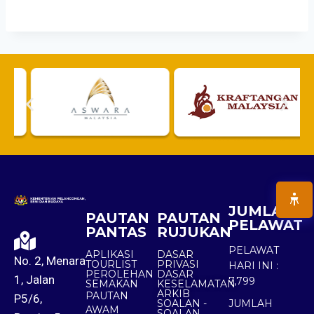
JUMLAH
PAUTAN
PAUTAN
PELAWAT
PANTAS
RUJUKAN
PELAWAT
APLIKASI
DASAR
No. 2, Menara
TOURLIST
PRIVASI
HARI INI :
PEROLEHAN
DASAR
1, Jalan
7,799
SEMAKAN
KESELAMATAN
ARKIB
PAUTAN
P5/6,
SOALAN -
JUMLAH
AWAM
SOALAN