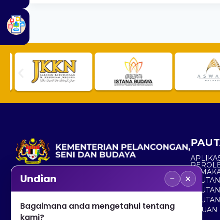
PAUT
APLIKAS
PEROL
SEMAK
−
×
Undian
PAUTA
No. 2, Menara 1, Jalan P5/6, Presint 5,
PAUTAN
62200 PUTRAJAYA
PAUTA
Bagaimana anda mengetahui tentang
ADUAN 
+603 8000 8000
kami?