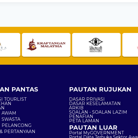
AN PANTAS
PAUTAN RUJUKAN
I TOURLIST
DASAR PRIVASI
EHAN
DASAR KESELAMATAN
AN
ARKIB
SOALAN - SOALAN LAZIM
N AWAM
PENAFIAN
 SWASTA
PETA LAMAN
N PELANCONG
PAUTAN LUAR
& PERTANYAAN
Portal MyGOVERNMENT
Portal Data Terbuka Sektor Aw