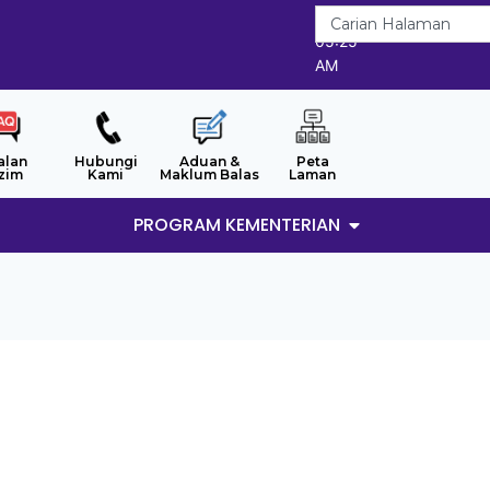
7/8/2026
05:25
AM
alan
Hubungi
Aduan &
Peta
zim
Kami
Maklum Balas
Laman
PROGRAM KEMENTERIAN