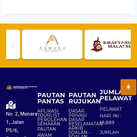
JUMLAH
PAUTAN
PAUTAN
PELAWAT
PANTAS
RUJUKAN
PELAWAT
APLIKASI
DASAR
No. 2, Menara
TOURLIST
PRIVASI
HARI INI :
PEROLEHAN
DASAR
1, Jalan
18,889
SEMAKAN
KESELAMATAN
ARKIB
PAUTAN
P5/6,
SOALAN -
JUMLAH
AWAM
SOALAN