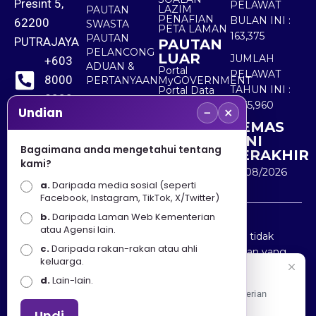
Presint 5,
PELAWAT
LAZIM
PAUTAN
PENAFIAN
BULAN INI :
62200
SWASTA
PETA LAMAN
163,375
PAUTAN
PUTRAJAYA
PAUTAN
PELANCONG
LUAR
JUMLAH
+603
ADUAN &
Portal
PELAWAT
8000
PERTANYAAN
MyGOVERNMENT
TAHUN INI :
Portal Data
8000
Terbuka
5,565,960
−
×
Sektor Awam
Undian
KEMAS
+603
KINI
8891
Bagaimana anda mengetahui tentang
TERAKHIR
kami?
7100
10/08/2026
a.
Daripada media sosial (seperti
Facebook, Instagram, TikTok, X/Twitter)
b.
Daripada Laman Web Kementerian
Penafian : Kerajaan Malaysia dan Kementerian
atau Agensi lain.
Pelancongan Seni dan Budaya (MOTAC) adalah tidak
c.
Daripada rakan-rakan atau ahli
bertanggungjawab atas kehilangan atau kerugian yang
keluarga.
disebabkan oleh penggunaan mana-mana maklumat
Selamat Datang
d.
Lain-lain.
yang diperolehi dari portal ini.
Apa Khabar! Selamat datang ke Portal Rasmi Kementerian
Pelancongan, Seni dan Budaya
Undi