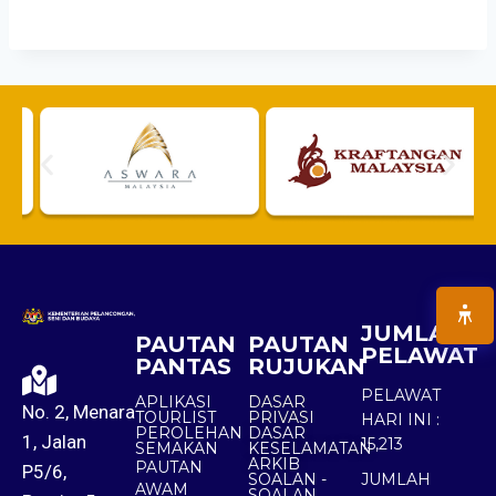
JUMLAH
PAUTAN
PAUTAN
PELAWAT
PANTAS
RUJUKAN
PELAWAT
APLIKASI
DASAR
No. 2, Menara
TOURLIST
PRIVASI
HARI INI :
PEROLEHAN
DASAR
1, Jalan
15,213
SEMAKAN
KESELAMATAN
ARKIB
PAUTAN
P5/6,
SOALAN -
JUMLAH
AWAM
SOALAN