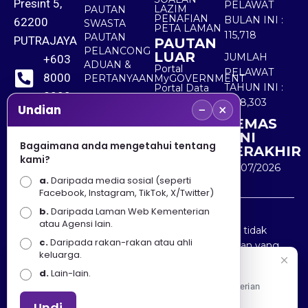
Presint 5,
PELAWAT
LAZIM
PAUTAN
PENAFIAN
BULAN INI :
62200
SWASTA
PETA LAMAN
115,718
PAUTAN
PUTRAJAYA
PAUTAN
PELANCONG
LUAR
JUMLAH
+603
ADUAN &
Portal
PELAWAT
8000
PERTANYAAN
MyGOVERNMENT
TAHUN INI :
Portal Data
8000
Terbuka
5,518,303
−
×
Sektor Awam
Undian
KEMAS
+603
KINI
8891
Bagaimana anda mengetahui tentang
TERAKHIR
kami?
7100
30/07/2026
a.
Daripada media sosial (seperti
Facebook, Instagram, TikTok, X/Twitter)
b.
Daripada Laman Web Kementerian
Penafian : Kerajaan Malaysia dan Kementerian
atau Agensi lain.
Pelancongan Seni dan Budaya (MOTAC) adalah tidak
c.
Daripada rakan-rakan atau ahli
bertanggungjawab atas kehilangan atau kerugian yang
keluarga.
disebabkan oleh penggunaan mana-mana maklumat
Selamat Datang
d.
Lain-lain.
yang diperolehi dari portal ini.
Apa Khabar! Selamat datang ke Portal Rasmi Kementerian
Pelancongan, Seni dan Budaya
Undi