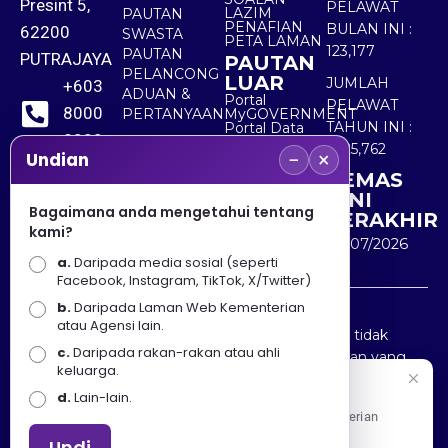
Presint 5,
PELAWAT
LAZIM
PAUTAN
PENAFIAN
BULAN INI :
62200
SWASTA
PETA LAMAN
123,177
PAUTAN
PUTRAJAYA
PAUTAN
PELANCONG
LUAR
JUMLAH
+603
ADUAN &
Portal
PELAWAT
8000
PERTANYAAN
MyGOVERNMENT
TAHUN INI :
Portal Data
8000
Terbuka
5,525,762
−
×
Sektor Awam
Undian
KEMAS
+603
KINI
8891
Bagaimana anda mengetahui tentang
TERAKHIR
kami?
7100
30/07/2026
a.
Daripada media sosial (seperti
Facebook, Instagram, TikTok, X/Twitter)
b.
Daripada Laman Web Kementerian
Penafian : Kerajaan Malaysia dan Kementerian
atau Agensi lain.
Pelancongan Seni dan Budaya (MOTAC) adalah tidak
c.
Daripada rakan-rakan atau ahli
bertanggungjawab atas kehilangan atau kerugian yang
keluarga.
disebabkan oleh penggunaan mana-mana maklumat
Selamat Datang
d.
Lain-lain.
yang diperolehi dari portal ini.
Apa Khabar! Selamat datang ke Portal Rasmi Kementerian
Pelancongan, Seni dan Budaya
Undi