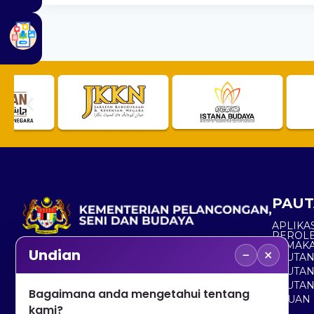
PAUT
APLIKAS
PEROL
SEMAK
−
×
Undian
PAUTA
No. 2, Menara 1, Jalan P5/6, Presint 5,
PAUTAN
62200 PUTRAJAYA
PAUTA
Bagaimana anda mengetahui tentang
ADUAN 
+603 8000 8000
kami?