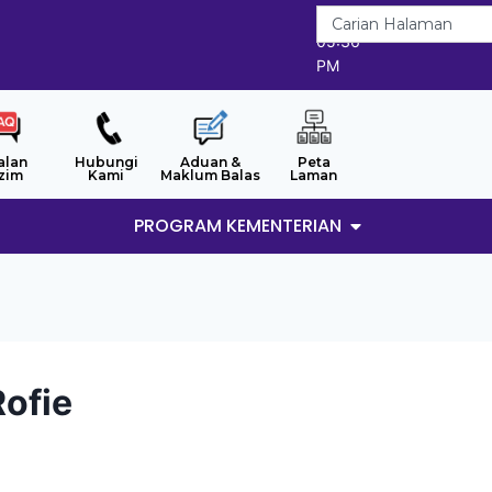
6/8/2026
05:36
PM
alan
Hubungi
Aduan &
Peta
zim
Kami
Maklum Balas
Laman
PROGRAM KEMENTERIAN
ofie