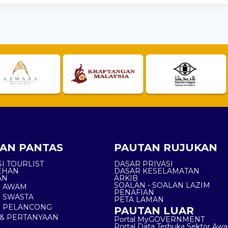
AN PANTAS
PAUTAN RUJUKAN
I TOURLIST
DASAR PRIVASI
EHAN
DASAR KESELAMATAN
AN
ARKIB
SOALAN - SOALAN LAZIM
N AWAM
PENAFIAN
 SWASTA
PETA LAMAN
N PELANCONG
PAUTAN LUAR
& PERTANYAAN
Portal MyGOVERNMENT
Portal Data Terbuka Sektor Aw