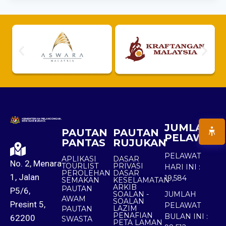
JUMLAH
PAUTAN
PAUTAN
PELAWAT
PANTAS
RUJUKAN
PELAWAT
APLIKASI
DASAR
No. 2, Menara
TOURLIST
PRIVASI
HARI INI :
PEROLEHAN
DASAR
1, Jalan
19,584
SEMAKAN
KESELAMATAN
ARKIB
PAUTAN
P5/6,
SOALAN -
JUMLAH
AWAM
SOALAN
Presint 5,
PELAWAT
LAZIM
PAUTAN
PENAFIAN
BULAN INI :
62200
SWASTA
PETA LAMAN