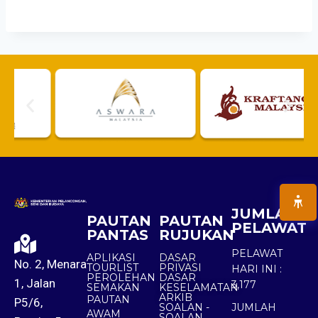
JUMLAH
PAUTAN
PAUTAN
PELAWAT
PANTAS
RUJUKAN
PELAWAT
APLIKASI
DASAR
No. 2, Menara
TOURLIST
PRIVASI
HARI INI :
PEROLEHAN
DASAR
1, Jalan
3,177
SEMAKAN
KESELAMATAN
ARKIB
PAUTAN
P5/6,
SOALAN -
JUMLAH
AWAM
SOALAN