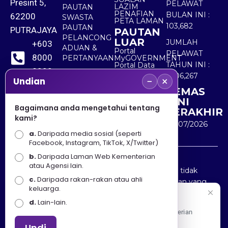
Presint 5,
PELAWAT
LAZIM
PAUTAN
PENAFIAN
BULAN INI :
62200
SWASTA
PETA LAMAN
103,682
PAUTAN
PUTRAJAYA
PAUTAN
PELANCONG
LUAR
JUMLAH
+603
ADUAN &
Portal
PELAWAT
8000
PERTANYAAN
MyGOVERNMENT
TAHUN INI :
Portal Data
8000
Terbuka
5,506,267
−
×
Sektor Awam
Undian
KEMAS
+603
KINI
8891
Bagaimana anda mengetahui tentang
TERAKHIR
kami?
7100
30/07/2026
a.
Daripada media sosial (seperti
Facebook, Instagram, TikTok, X/Twitter)
b.
Daripada Laman Web Kementerian
Penafian : Kerajaan Malaysia dan Kementerian
atau Agensi lain.
Pelancongan Seni dan Budaya (MOTAC) adalah tidak
c.
Daripada rakan-rakan atau ahli
bertanggungjawab atas kehilangan atau kerugian yang
keluarga.
disebabkan oleh penggunaan mana-mana maklumat
Selamat Datang
d.
Lain-lain.
yang diperolehi dari portal ini.
Apa Khabar! Selamat datang ke Portal Rasmi Kementerian
Pelancongan, Seni dan Budaya
Undi