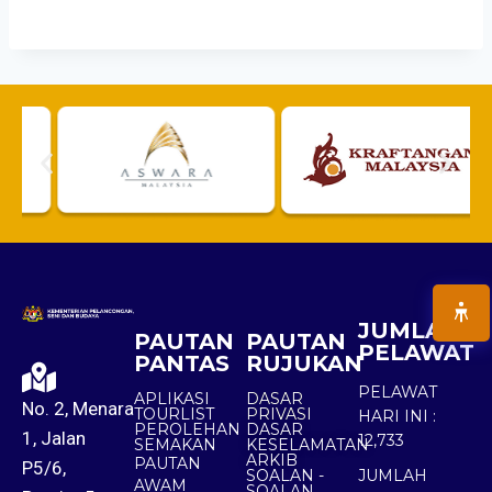
JUMLAH
PAUTAN
PAUTAN
PELAWAT
PANTAS
RUJUKAN
PELAWAT
APLIKASI
DASAR
No. 2, Menara
TOURLIST
PRIVASI
HARI INI :
PEROLEHAN
DASAR
1, Jalan
12,733
SEMAKAN
KESELAMATAN
ARKIB
PAUTAN
P5/6,
SOALAN -
JUMLAH
AWAM
SOALAN