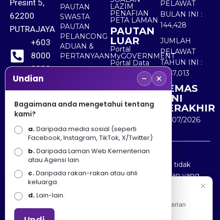
Presint 5,
PELAWAT
LAZIM
PAUTAN
PENAFIAN
BULAN INI :
62200
SWASTA
PETA LAMAN
144,428
PAUTAN
PUTRAJAYA
PAUTAN
PELANCONG
LUAR
JUMLAH
+603
ADUAN &
Portal
PELAWAT
8000
PERTANYAAN
MyGOVERNMENT
TAHUN INI :
Portal Data
8000
Terbuka
5,547,013
−
×
Sektor Awam
Undian
KEMAS
+603
KINI
8891
Bagaimana anda mengetahui tentang
TERAKHIR
kami?
7100
30/07/2026
a.
Daripada media sosial (seperti
Facebook, Instagram, TikTok, X/Twitter)
b.
Daripada Laman Web Kementerian
Penafian : Kerajaan Malaysia dan Kementerian
atau Agensi lain.
Pelancongan Seni dan Budaya (MOTAC) adalah tidak
c.
Daripada rakan-rakan atau ahli
bertanggungjawab atas kehilangan atau kerugian yang
keluarga.
disebabkan oleh penggunaan mana-mana maklumat
Selamat Datang
d.
Lain-lain.
yang diperolehi dari portal ini.
Apa Khabar! Selamat datang ke Portal Rasmi Kementerian
Pelancongan, Seni dan Budaya
Undi