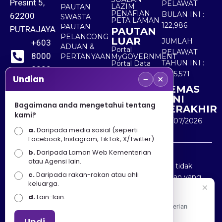
Presint 5,
PELAWAT
LAZIM
PAUTAN
PENAFIAN
BULAN INI :
62200
SWASTA
PETA LAMAN
122,986
PAUTAN
PUTRAJAYA
PAUTAN
PELANCONG
LUAR
JUMLAH
+603
ADUAN &
Portal
PELAWAT
8000
PERTANYAAN
MyGOVERNMENT
TAHUN INI :
Portal Data
8000
Terbuka
5,525,571
−
×
Sektor Awam
Undian
KEMAS
+603
KINI
8891
Bagaimana anda mengetahui tentang
TERAKHIR
kami?
7100
30/07/2026
a.
Daripada media sosial (seperti
Facebook, Instagram, TikTok, X/Twitter)
b.
Daripada Laman Web Kementerian
Penafian : Kerajaan Malaysia dan Kementerian
atau Agensi lain.
Pelancongan Seni dan Budaya (MOTAC) adalah tidak
c.
Daripada rakan-rakan atau ahli
bertanggungjawab atas kehilangan atau kerugian yang
keluarga.
disebabkan oleh penggunaan mana-mana maklumat
Selamat Datang
d.
Lain-lain.
yang diperolehi dari portal ini.
Apa Khabar! Selamat datang ke Portal Rasmi Kementerian
Pelancongan, Seni dan Budaya
Undi