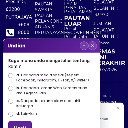
Presint 5,
PELAWAT
LAZIM
PAUTAN
PENAFIAN
BULAN INI :
62200
SWASTA
PETA LAMAN
133,970
PAUTAN
PUTRAJAYA
PAUTAN
PELANCONG
LUAR
JUMLAH
+603
ADUAN &
Portal
PELAWAT
8000
PERTANYAAN
MyGOVERNMENT
TAHUN INI :
Portal Data
8000
Terbuka
5,536,555
−
×
Sektor Awam
Undian
KEMAS
+603
KINI
8891
Bagaimana anda mengetahui tentang
TERAKHIR
kami?
7100
30/07/2026
a.
Daripada media sosial (seperti
Facebook, Instagram, TikTok, X/Twitter)
b.
Daripada Laman Web Kementerian
Penafian : Kerajaan Malaysia dan Kementerian
atau Agensi lain.
Pelancongan Seni dan Budaya (MOTAC) adalah tidak
c.
Daripada rakan-rakan atau ahli
bertanggungjawab atas kehilangan atau kerugian yang
keluarga.
disebabkan oleh penggunaan mana-mana maklumat
Selamat Datang
d.
Lain-lain.
yang diperolehi dari portal ini.
Apa Khabar! Selamat datang ke Portal Rasmi Kementerian
Pelancongan, Seni dan Budaya
Undi