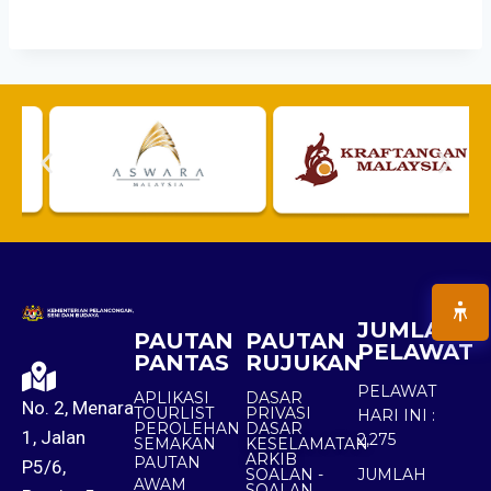
JUMLAH
PAUTAN
PAUTAN
PELAWAT
PANTAS
RUJUKAN
PELAWAT
APLIKASI
DASAR
No. 2, Menara
TOURLIST
PRIVASI
HARI INI :
PEROLEHAN
DASAR
1, Jalan
2,275
SEMAKAN
KESELAMATAN
ARKIB
PAUTAN
P5/6,
SOALAN -
JUMLAH
AWAM
SOALAN