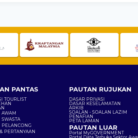
AN PANTAS
PAUTAN RUJUKAN
I TOURLIST
DASAR PRIVASI
EHAN
DASAR KESELAMATAN
AN
ARKIB
SOALAN - SOALAN LAZIM
N AWAM
PENAFIAN
 SWASTA
PETA LAMAN
N PELANCONG
PAUTAN LUAR
& PERTANYAAN
Portal MyGOVERNMENT
Portal Data Terbuka Sektor Aw