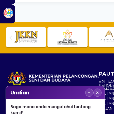
PAUT
APLIKAS
PEROL
SEMAK
−
×
Undian
PAUTA
No. 2, Menara 1, Jalan P5/6, Presint 5,
PAUTAN
62200 PUTRAJAYA
PAUTA
Bagaimana anda mengetahui tentang
ADUAN 
+603 8000 8000
kami?