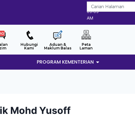
8/8/2026
09:09
AM
alan
Hubungi
Aduan &
Peta
zim
Kami
Maklum Balas
Laman
PROGRAM KEMENTERIAN
Nik Mohd Yusoff