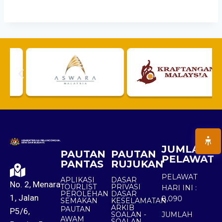
JUMLAH
PAUTAN
PAUTAN
PELAWAT
PANTAS
RUJUKAN
PELAWAT
APLIKASI
DASAR
No. 2, Menara
TOURLIST
PRIVASI
HARI INI :
PEROLEHAN
DASAR
1, Jalan
8,090
SEMAKAN
KESELAMATAN
ARKIB
PAUTAN
P5/6,
SOALAN -
JUMLAH
AWAM
SOALAN