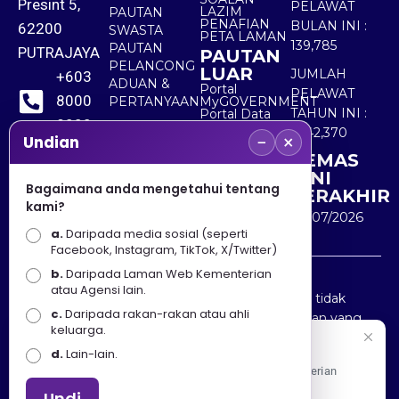
Presint 5,
PELAWAT
LAZIM
PAUTAN
PENAFIAN
BULAN INI :
62200
SWASTA
PETA LAMAN
139,785
PAUTAN
PUTRAJAYA
PAUTAN
PELANCONG
LUAR
JUMLAH
+603
ADUAN &
Portal
PELAWAT
8000
PERTANYAAN
MyGOVERNMENT
TAHUN INI :
Portal Data
8000
Terbuka
5,542,370
−
×
Sektor Awam
Undian
KEMAS
+603
KINI
8891
Bagaimana anda mengetahui tentang
TERAKHIR
kami?
7100
30/07/2026
a.
Daripada media sosial (seperti
Facebook, Instagram, TikTok, X/Twitter)
b.
Daripada Laman Web Kementerian
Penafian : Kerajaan Malaysia dan Kementerian
atau Agensi lain.
Pelancongan Seni dan Budaya (MOTAC) adalah tidak
c.
Daripada rakan-rakan atau ahli
bertanggungjawab atas kehilangan atau kerugian yang
keluarga.
disebabkan oleh penggunaan mana-mana maklumat
Selamat Datang
d.
Lain-lain.
yang diperolehi dari portal ini.
Apa Khabar! Selamat datang ke Portal Rasmi Kementerian
Pelancongan, Seni dan Budaya
Undi