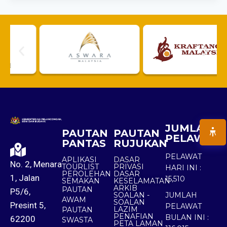
JUMLAH
PAUTAN
PAUTAN
PELAWAT
PANTAS
RUJUKAN
PELAWAT
APLIKASI
DASAR
No. 2, Menara
TOURLIST
PRIVASI
HARI INI :
PEROLEHAN
DASAR
1, Jalan
15,510
SEMAKAN
KESELAMATAN
ARKIB
PAUTAN
P5/6,
SOALAN -
JUMLAH
AWAM
SOALAN
Presint 5,
PELAWAT
LAZIM
PAUTAN
PENAFIAN
BULAN INI :
62200
SWASTA
PETA LAMAN