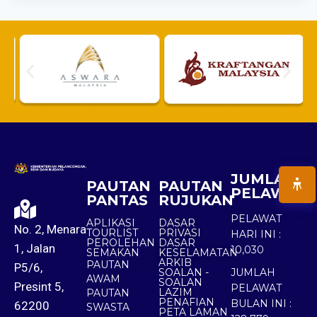
JUMLAH
PAUTAN
PAUTAN
PELAWAT
PANTAS
RUJUKAN
PELAWAT
APLIKASI
DASAR
No. 2, Menara
TOURLIST
PRIVASI
HARI INI :
PEROLEHAN
DASAR
1, Jalan
10,030
SEMAKAN
KESELAMATAN
ARKIB
PAUTAN
P5/6,
SOALAN -
JUMLAH
AWAM
SOALAN
Presint 5,
PELAWAT
LAZIM
PAUTAN
PENAFIAN
BULAN INI :
62200
SWASTA
PETA LAMAN