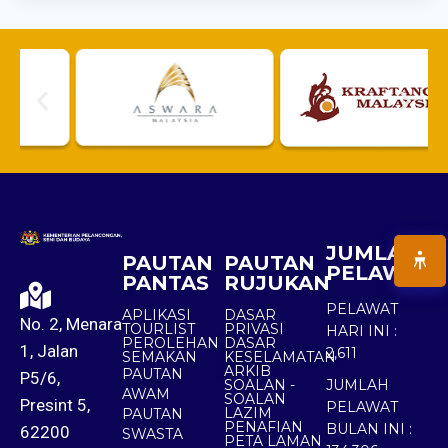
JUMLAH
PAUTAN
PAUTAN
PELAWAT
PANTAS
RUJUKAN
PELAWAT
APLIKASI
DASAR
No. 2, Menara
TOURLIST
PRIVASI
HARI INI :
PEROLEHAN
DASAR
1, Jalan
2,611
SEMAKAN
KESELAMATAN
ARKIB
PAUTAN
P5/6,
SOALAN -
JUMLAH
AWAM
SOALAN
Presint 5,
PELAWAT
LAZIM
PAUTAN
PENAFIAN
BULAN INI :
62200
SWASTA
PETA LAMAN