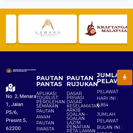
JUMLAH
PAUTAN
PAUTAN
PELAWAT
PANTAS
RUJUKAN
PELAWAT
APLIKASI
DASAR
No. 2, Menara
TOURLIST
PRIVASI
HARI INI :
PEROLEHAN
DASAR
1, Jalan
8,854
SEMAKAN
KESELAMATAN
ARKIB
PAUTAN
P5/6,
SOALAN -
JUMLAH
AWAM
SOALAN
Presint 5,
PELAWAT
LAZIM
PAUTAN
PENAFIAN
BULAN INI :
62200
SWASTA
PETA LAMAN