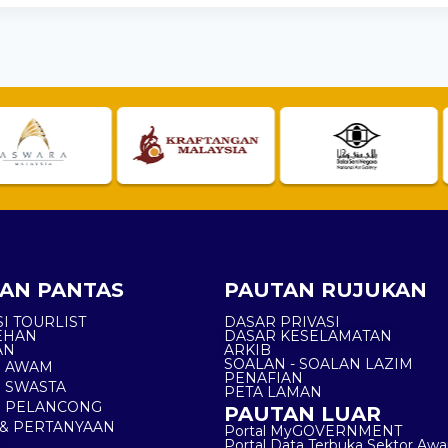
AN PANTAS
PAUTAN RUJUKAN
I TOURLIST
DASAR PRIVASI
EHAN
DASAR KESELAMATAN
AN
ARKIB
SOALAN - SOALAN LAZIM
N AWAM
PENAFIAN
 SWASTA
PETA LAMAN
N PELANCONG
PAUTAN LUAR
& PERTANYAAN
Portal MyGOVERNMENT
Portal Data Terbuka Sektor Aw