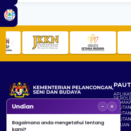
PAUT
APLIKAS
PEROL
SEMAK
−
×
Undian
PAUTA
No. 2, Menara 1, Jalan P5/6, Presint 5,
PAUTAN
62200 PUTRAJAYA
PAUTA
Bagaimana anda mengetahui tentang
ADUAN 
+603 8000 8000
kami?