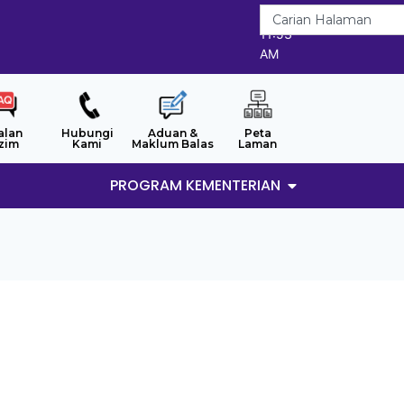
6/8/2026
11:53
AM
alan
Hubungi
Aduan &
Peta
zim
Kami
Maklum Balas
Laman
PROGRAM KEMENTERIAN