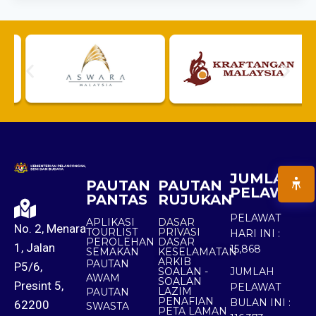
JUMLAH
PAUTAN
PAUTAN
PELAWAT
PANTAS
RUJUKAN
PELAWAT
APLIKASI
DASAR
No. 2, Menara
TOURLIST
PRIVASI
HARI INI :
PEROLEHAN
DASAR
1, Jalan
15,868
SEMAKAN
KESELAMATAN
ARKIB
PAUTAN
P5/6,
SOALAN -
JUMLAH
AWAM
SOALAN
Presint 5,
PELAWAT
LAZIM
PAUTAN
PENAFIAN
BULAN INI :
62200
SWASTA
PETA LAMAN