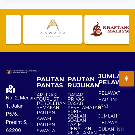
JUMLAH
PAUTAN
PAUTAN
PELAWAT
PANTAS
RUJUKAN
PELAWAT
APLIKASI
DASAR
No. 2, Menara
TOURLIST
PRIVASI
HARI INI :
PEROLEHAN
DASAR
1, Jalan
1,743
SEMAKAN
KESELAMATAN
ARKIB
PAUTAN
P5/6,
SOALAN -
JUMLAH
AWAM
SOALAN
Presint 5,
PELAWAT
LAZIM
PAUTAN
PENAFIAN
BULAN INI :
62200
SWASTA
PETA LAMAN