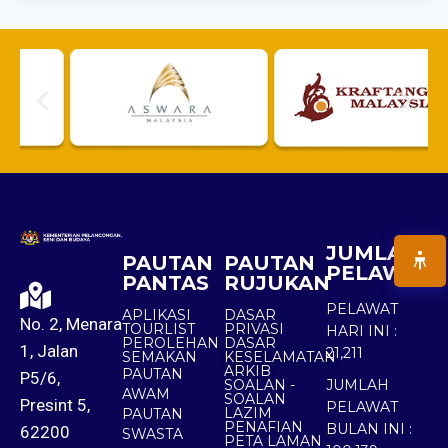
JUMLAH
PAUTAN
PAUTAN
PELAWAT
PANTAS
RUJUKAN
PELAWAT
APLIKASI
DASAR
No. 2, Menara
TOURLIST
PRIVASI
HARI INI :
PEROLEHAN
DASAR
1, Jalan
21,211
SEMAKAN
KESELAMATAN
ARKIB
PAUTAN
P5/6,
SOALAN -
JUMLAH
AWAM
SOALAN
Presint 5,
PELAWAT
LAZIM
PAUTAN
PENAFIAN
BULAN INI :
62200
SWASTA
PETA LAMAN