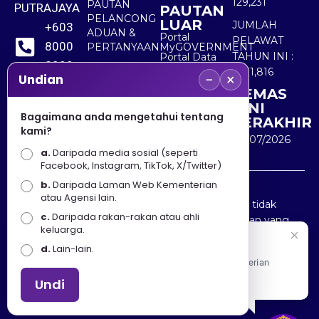
129,231
PAUTAN
PUTRAJAYA
PAUTAN
PELANCONG
LUAR
JUMLAH
+603
ADUAN &
Portal
PELAWAT
8000
PERTANYAAN
MyGOVERNMENT
TAHUN INI :
Portal Data
8000
Terbuka
5,531,816
−
×
Sektor Awam
Undian
KEMAS
+603
KINI
8891
Bagaimana anda mengetahui tentang
TERAKHIR
kami?
7100
30/07/2026
a.
Daripada media sosial (seperti
Facebook, Instagram, TikTok, X/Twitter)
b.
Daripada Laman Web Kementerian
Penafian : Kerajaan Malaysia dan Kementerian
atau Agensi lain.
Pelancongan Seni dan Budaya (MOTAC) adalah tidak
c.
Daripada rakan-rakan atau ahli
bertanggungjawab atas kehilangan atau kerugian yang
keluarga.
disebabkan oleh penggunaan mana-mana maklumat
Selamat Datang
d.
Lain-lain.
yang diperolehi dari portal ini.
Apa Khabar! Selamat datang ke Portal Rasmi Kementerian
Pelancongan, Seni dan Budaya
Undi
Hakcipta © 2025 KEMENTERIAN PELANCONGAN SENI
DAN BUDAYA. | Hak Cipta Terpelihara.