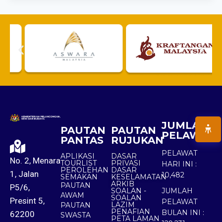
JUMLAH
PAUTAN
PAUTAN
PELAWAT
PANTAS
RUJUKAN
PELAWAT
APLIKASI
DASAR
No. 2, Menara
TOURLIST
PRIVASI
HARI INI :
PEROLEHAN
DASAR
1, Jalan
10,482
SEMAKAN
KESELAMATAN
ARKIB
PAUTAN
P5/6,
SOALAN -
JUMLAH
AWAM
SOALAN
Presint 5,
PELAWAT
LAZIM
PAUTAN
PENAFIAN
BULAN INI :
62200
SWASTA
PETA LAMAN