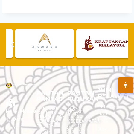
JUMLAH
PAUTAN
PAUTAN
PELAWAT
PANTAS
RUJUKAN
PELAWAT
APLIKASI
DASAR
No. 2, Menara
TOURLIST
PRIVASI
HARI INI :
PEROLEHAN
DASAR
1, Jalan
1,500
SEMAKAN
KESELAMATAN
ARKIB
PAUTAN
P5/6,
SOALAN -
JUMLAH
AWAM
SOALAN