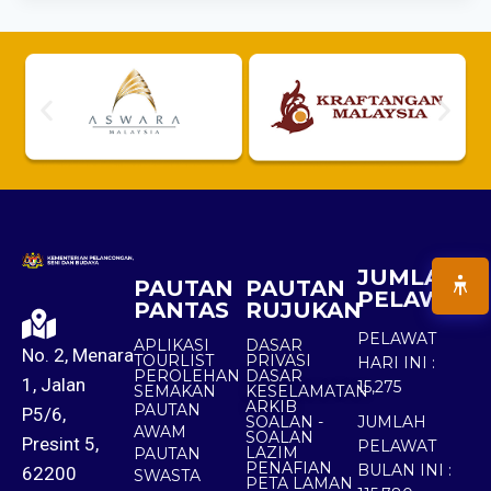
JUMLAH
PAUTAN
PAUTAN
PELAWAT
PANTAS
RUJUKAN
PELAWAT
APLIKASI
DASAR
No. 2, Menara
TOURLIST
PRIVASI
HARI INI :
PEROLEHAN
DASAR
1, Jalan
15,275
SEMAKAN
KESELAMATAN
ARKIB
PAUTAN
P5/6,
SOALAN -
JUMLAH
AWAM
SOALAN
Presint 5,
PELAWAT
LAZIM
PAUTAN
PENAFIAN
BULAN INI :
62200
SWASTA
PETA LAMAN