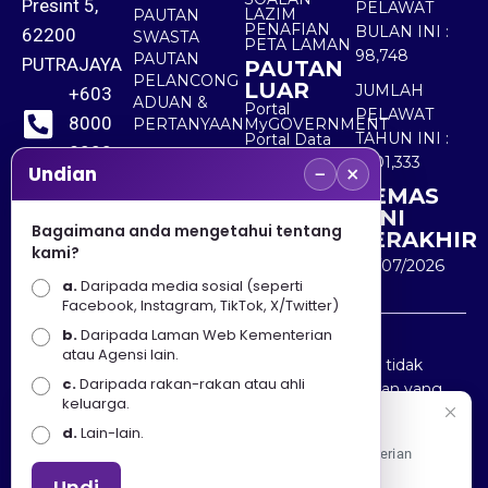
Presint 5,
PELAWAT
LAZIM
PAUTAN
PENAFIAN
BULAN INI :
62200
SWASTA
PETA LAMAN
98,748
PAUTAN
PUTRAJAYA
PAUTAN
PELANCONG
LUAR
JUMLAH
+603
ADUAN &
Portal
PELAWAT
8000
PERTANYAAN
MyGOVERNMENT
TAHUN INI :
Portal Data
8000
Terbuka
5,501,333
−
×
Sektor Awam
Undian
KEMAS
+603
KINI
8891
Bagaimana anda mengetahui tentang
TERAKHIR
kami?
7100
30/07/2026
a.
Daripada media sosial (seperti
Facebook, Instagram, TikTok, X/Twitter)
b.
Daripada Laman Web Kementerian
Penafian : Kerajaan Malaysia dan Kementerian
atau Agensi lain.
Pelancongan Seni dan Budaya (MOTAC) adalah tidak
c.
Daripada rakan-rakan atau ahli
bertanggungjawab atas kehilangan atau kerugian yang
keluarga.
disebabkan oleh penggunaan mana-mana maklumat
Selamat Datang
d.
Lain-lain.
yang diperolehi dari portal ini.
Apa Khabar! Selamat datang ke Portal Rasmi Kementerian
Pelancongan, Seni dan Budaya
Undi