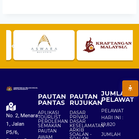
JUMLAH
PAUTAN
PAUTAN
PELAWAT
PANTAS
RUJUKAN
PELAWAT
APLIKASI
DASAR
No. 2, Menara
TOURLIST
PRIVASI
HARI INI :
PEROLEHAN
DASAR
1, Jalan
19,820
SEMAKAN
KESELAMATAN
ARKIB
PAUTAN
P5/6,
SOALAN -
JUMLAH
AWAM
SOALAN