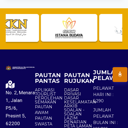
JUMLAH
PAUTAN
PAUTAN
PELAWAT
PANTAS
RUJUKAN
PELAWAT
APLIKASI
DASAR
No. 2, Menara
TOURLIST
PRIVASI
HARI INI :
PEROLEHAN
DASAR
1, Jalan
5,290
SEMAKAN
KESELAMATAN
ARKIB
PAUTAN
P5/6,
SOALAN -
JUMLAH
AWAM
SOALAN
Presint 5,
PELAWAT
LAZIM
PAUTAN
PENAFIAN
BULAN INI :
62200
SWASTA
PETA LAMAN