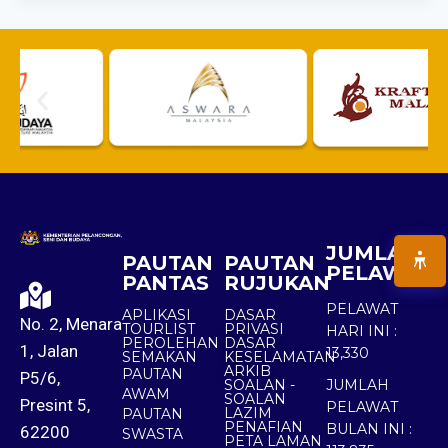
JUMLAH
PAUTAN
PAUTAN
PELAWAT
PANTAS
RUJUKAN
PELAWAT
APLIKASI
DASAR
No. 2, Menara
TOURLIST
PRIVASI
HARI INI :
PEROLEHAN
DASAR
1, Jalan
13,330
SEMAKAN
KESELAMATAN
ARKIB
PAUTAN
P5/6,
SOALAN -
JUMLAH
AWAM
SOALAN
Presint 5,
PELAWAT
LAZIM
PAUTAN
PENAFIAN
BULAN INI :
62200
SWASTA
PETA LAMAN