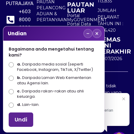
113,835
PAUTAN
PUTRAJAYA
PAUTAN
PELANCONG
LUAR
JUMLAH
+603
ADUAN &
Portal
PELAWAT
8000
PERTANYAAN
MyGOVERNMENT
TAHUN INI :
Portal Data
8000
Terbuka
5,516,420
−
×
Sektor Awam
Undian
KEMAS
+603
KINI
8891
Bagaimana anda mengetahui tentang
TERAKHIR
kami?
7100
30/07/2026
a.
Daripada media sosial (seperti
Facebook, Instagram, TikTok, X/Twitter)
b.
Daripada Laman Web Kementerian
Penafian : Kerajaan Malaysia dan Kementerian
atau Agensi lain.
Pelancongan Seni dan Budaya (MOTAC) adalah tidak
c.
Daripada rakan-rakan atau ahli
bertanggungjawab atas kehilangan atau kerugian yang
keluarga.
disebabkan oleh penggunaan mana-mana maklumat
Selamat Datang
d.
Lain-lain.
yang diperolehi dari portal ini.
Apa Khabar! Selamat datang ke Portal Rasmi Kementerian
Pelancongan, Seni dan Budaya
Undi
Hakcipta © 2025 KEMENTERIAN PELANCONGAN SENI
DAN BUDAYA. | Hak Cipta Terpelihara.