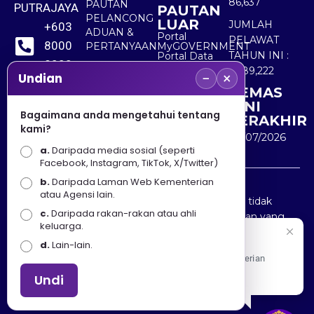
86,637
PAUTAN
PUTRAJAYA
PAUTAN
PELANCONG
LUAR
JUMLAH
+603
ADUAN &
Portal
PELAWAT
8000
PERTANYAAN
MyGOVERNMENT
TAHUN INI :
Portal Data
8000
Terbuka
5,489,222
−
×
Sektor Awam
Undian
KEMAS
+603
KINI
8891
Bagaimana anda mengetahui tentang
TERAKHIR
kami?
7100
30/07/2026
a.
Daripada media sosial (seperti
Facebook, Instagram, TikTok, X/Twitter)
b.
Daripada Laman Web Kementerian
Penafian : Kerajaan Malaysia dan Kementerian
atau Agensi lain.
Pelancongan Seni dan Budaya (MOTAC) adalah tidak
c.
Daripada rakan-rakan atau ahli
bertanggungjawab atas kehilangan atau kerugian yang
keluarga.
disebabkan oleh penggunaan mana-mana maklumat
Selamat Datang
d.
Lain-lain.
yang diperolehi dari portal ini.
Apa Khabar! Selamat datang ke Portal Rasmi Kementerian
Pelancongan, Seni dan Budaya
Undi
Hakcipta © 2025 KEMENTERIAN PELANCONGAN SENI
DAN BUDAYA. | Hak Cipta Terpelihara.