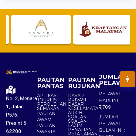
JUMLAH
PAUTAN
PAUTAN
PELAWAT
PANTAS
RUJUKAN
PELAWAT
APLIKASI
DASAR
No. 2, Menara
TOURLIST
PRIVASI
HARI INI :
PEROLEHAN
DASAR
1, Jalan
7,709
SEMAKAN
KESELAMATAN
ARKIB
PAUTAN
P5/6,
SOALAN -
JUMLAH
AWAM
SOALAN
Presint 5,
PELAWAT
LAZIM
PAUTAN
PENAFIAN
BULAN INI :
62200
SWASTA
PETA LAMAN