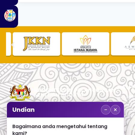
PAUT
APLIKAS
PEROL
SEMAK
−
×
Undian
PAUTA
No. 2, Menara 1, Jalan P5/6, Presint 5,
PAUTAN
62200 PUTRAJAYA
PAUTA
Bagaimana anda mengetahui tentang
ADUAN 
+603 8000 8000
kami?