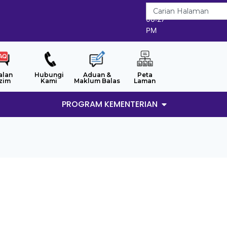
7/8/2026
06:27
PM
alan
Hubungi
Aduan &
Peta
zim
Kami
Maklum Balas
Laman
PROGRAM KEMENTERIAN