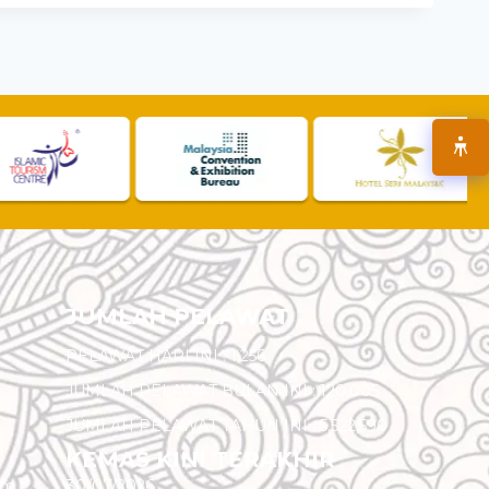
JUMLAH PELAWAT
PELAWAT HARI INI :
1,256
JUMLAH PELAWAT BULAN INI :
120,005
JUMLAH PELAWAT TAHUN INI :
5,522,590
KEMAS KINI TERAKHIR
am
30/07/2026