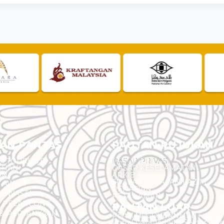
AN PANTAS
PAUTAN RUJUKAN
I TOURLIST
DASAR PRIVASI
EHAN
DASAR KESELAMATAN
AN
ARKIB
SOALAN - SOALAN LAZIM
N AWAM
PENAFIAN
 SWASTA
PETA LAMAN
N PELANCONG
PAUTAN LUAR
& PERTANYAAN
Portal MyGOVERNMENT
Portal Data Terbuka Sektor Aw