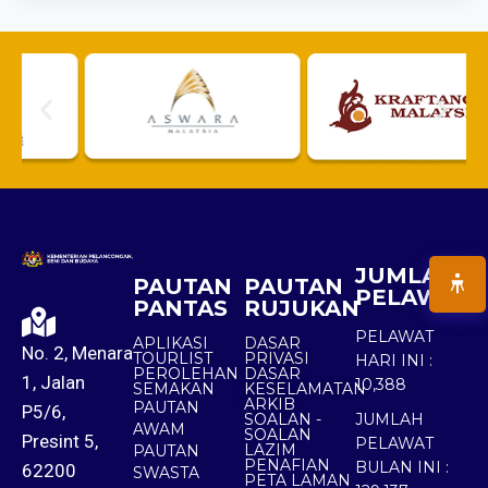
JUMLAH
PAUTAN
PAUTAN
PELAWAT
PANTAS
RUJUKAN
PELAWAT
APLIKASI
DASAR
No. 2, Menara
TOURLIST
PRIVASI
HARI INI :
PEROLEHAN
DASAR
1, Jalan
10,388
SEMAKAN
KESELAMATAN
ARKIB
PAUTAN
P5/6,
SOALAN -
JUMLAH
AWAM
SOALAN
Presint 5,
PELAWAT
LAZIM
PAUTAN
PENAFIAN
BULAN INI :
62200
SWASTA
PETA LAMAN