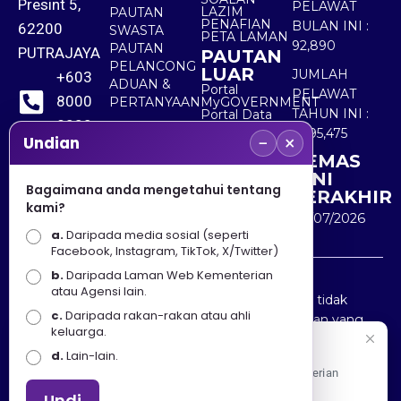
Presint 5,
PELAWAT
LAZIM
PAUTAN
PENAFIAN
BULAN INI :
62200
SWASTA
PETA LAMAN
92,890
PAUTAN
PUTRAJAYA
PAUTAN
PELANCONG
LUAR
JUMLAH
+603
ADUAN &
Portal
PELAWAT
8000
PERTANYAAN
MyGOVERNMENT
TAHUN INI :
Portal Data
8000
Terbuka
5,495,475
−
×
Sektor Awam
Undian
KEMAS
+603
KINI
8891
Bagaimana anda mengetahui tentang
TERAKHIR
kami?
7100
30/07/2026
a.
Daripada media sosial (seperti
Facebook, Instagram, TikTok, X/Twitter)
b.
Daripada Laman Web Kementerian
Penafian : Kerajaan Malaysia dan Kementerian
atau Agensi lain.
Pelancongan Seni dan Budaya (MOTAC) adalah tidak
c.
Daripada rakan-rakan atau ahli
bertanggungjawab atas kehilangan atau kerugian yang
keluarga.
disebabkan oleh penggunaan mana-mana maklumat
Selamat Datang
d.
Lain-lain.
yang diperolehi dari portal ini.
Apa Khabar! Selamat datang ke Portal Rasmi Kementerian
Pelancongan, Seni dan Budaya
Undi