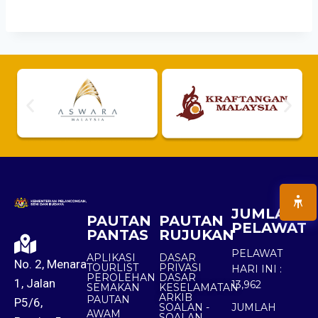
JUMLAH
PAUTAN
PAUTAN
PELAWAT
PANTAS
RUJUKAN
PELAWAT
APLIKASI
DASAR
No. 2, Menara
TOURLIST
PRIVASI
HARI INI :
PEROLEHAN
DASAR
1, Jalan
13,962
SEMAKAN
KESELAMATAN
ARKIB
PAUTAN
P5/6,
SOALAN -
JUMLAH
AWAM
SOALAN