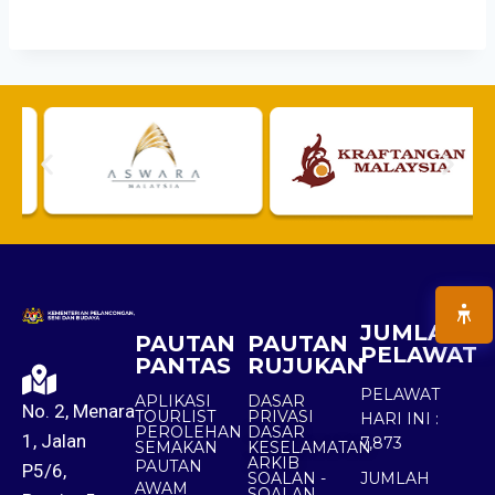
JUMLAH
PAUTAN
PAUTAN
PELAWAT
PANTAS
RUJUKAN
PELAWAT
APLIKASI
DASAR
No. 2, Menara
TOURLIST
PRIVASI
HARI INI :
PEROLEHAN
DASAR
1, Jalan
7,873
SEMAKAN
KESELAMATAN
ARKIB
PAUTAN
P5/6,
SOALAN -
JUMLAH
AWAM
SOALAN