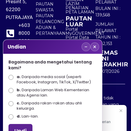
Presint 5,
PELAWAT
LAZIM
PAUTAN
PENAFIAN
BULAN INI :
62200
SWASTA
PETA LAMAN
139,568
PAUTAN
PUTRAJAYA
PAUTAN
PELANCONG
LUAR
JUMLAH
+603
ADUAN &
Portal
PELAWAT
8000
PERTANYAAN
MyGOVERNMENT
TAHUN INI :
Portal Data
8000
Terbuka
5,542,153
−
×
Sektor Awam
Undian
KEMAS
+603
KINI
8891
Bagaimana anda mengetahui tentang
TERAKHIR
kami?
7100
30/07/2026
a.
Daripada media sosial (seperti
Facebook, Instagram, TikTok, X/Twitter)
b.
Daripada Laman Web Kementerian
Penafian : Kerajaan Malaysia dan Kementerian
atau Agensi lain.
Pelancongan Seni dan Budaya (MOTAC) adalah tidak
c.
Daripada rakan-rakan atau ahli
bertanggungjawab atas kehilangan atau kerugian yang
keluarga.
disebabkan oleh penggunaan mana-mana maklumat
Selamat Datang
d.
Lain-lain.
yang diperolehi dari portal ini.
Apa Khabar! Selamat datang ke Portal Rasmi Kementerian
Pelancongan, Seni dan Budaya
Undi