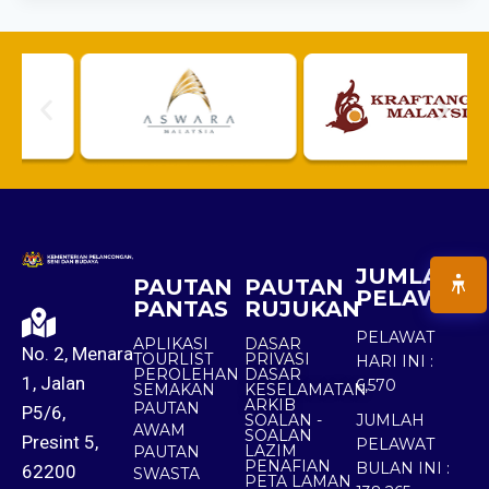
JUMLAH
PAUTAN
PAUTAN
PELAWAT
PANTAS
RUJUKAN
PELAWAT
APLIKASI
DASAR
No. 2, Menara
TOURLIST
PRIVASI
HARI INI :
PEROLEHAN
DASAR
1, Jalan
6,570
SEMAKAN
KESELAMATAN
ARKIB
PAUTAN
P5/6,
SOALAN -
JUMLAH
AWAM
SOALAN
Presint 5,
PELAWAT
LAZIM
PAUTAN
PENAFIAN
BULAN INI :
62200
SWASTA
PETA LAMAN