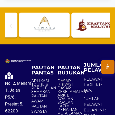
JUMLAH
PAUTAN
PAUTAN
PELAWAT
PANTAS
RUJUKAN
PELAWAT
APLIKASI
DASAR
No. 2, Menara
TOURLIST
PRIVASI
HARI INI :
PEROLEHAN
DASAR
1, Jalan
1,525
SEMAKAN
KESELAMATAN
ARKIB
PAUTAN
P5/6,
SOALAN -
JUMLAH
AWAM
SOALAN
Presint 5,
PELAWAT
LAZIM
PAUTAN
PENAFIAN
BULAN INI :
62200
SWASTA
PETA LAMAN